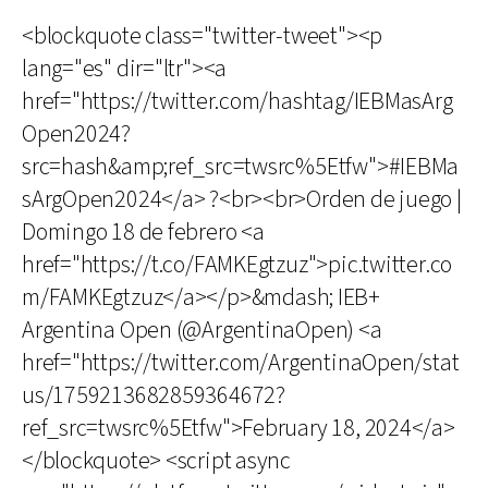
<blockquote class="twitter-tweet"><p
lang="es" dir="ltr"><a
href="https://twitter.com/hashtag/IEBMasArg
Open2024?
src=hash&amp;ref_src=twsrc%5Etfw">#IEBMa
sArgOpen2024</a> ?<br><br>Orden de juego |
Domingo 18 de febrero <a
href="https://t.co/FAMKEgtzuz">pic.twitter.co
m/FAMKEgtzuz</a></p>&mdash; IEB+
Argentina Open (@ArgentinaOpen) <a
href="https://twitter.com/ArgentinaOpen/stat
us/1759213682859364672?
ref_src=twsrc%5Etfw">February 18, 2024</a>
</blockquote> <script async