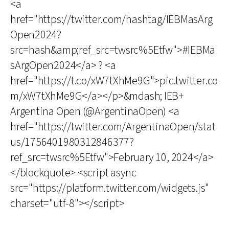
<a
href="https://twitter.com/hashtag/IEBMasArg
Open2024?
src=hash&amp;ref_src=twsrc%5Etfw">#IEBMa
sArgOpen2024</a> ? <a
href="https://t.co/xW7tXhMe9G">pic.twitter.co
m/xW7tXhMe9G</a></p>&mdash; IEB+
Argentina Open (@ArgentinaOpen) <a
href="https://twitter.com/ArgentinaOpen/stat
us/1756401980312846377?
ref_src=twsrc%5Etfw">February 10, 2024</a>
</blockquote> <script async
src="https://platform.twitter.com/widgets.js"
charset="utf-8"></script>