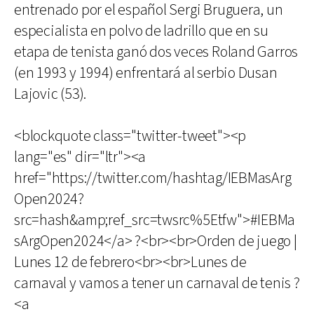
entrenado por el español Sergi Bruguera, un
especialista en polvo de ladrillo que en su
etapa de tenista ganó dos veces Roland Garros
(en 1993 y 1994) enfrentará al serbio Dusan
Lajovic (53).
<blockquote class="twitter-tweet"><p
lang="es" dir="ltr"><a
href="https://twitter.com/hashtag/IEBMasArg
Open2024?
src=hash&amp;ref_src=twsrc%5Etfw">#IEBMa
sArgOpen2024</a> ?<br><br>Orden de juego |
Lunes 12 de febrero<br><br>Lunes de
carnaval y vamos a tener un carnaval de tenis ?
<a