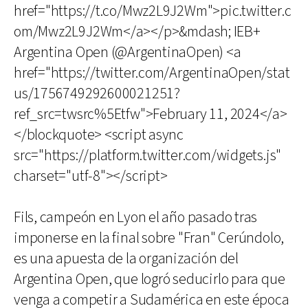
href="https://t.co/Mwz2L9J2Wm">pic.twitter.c
om/Mwz2L9J2Wm</a></p>&mdash; IEB+
Argentina Open (@ArgentinaOpen) <a
href="https://twitter.com/ArgentinaOpen/stat
us/1756749292600021251?
ref_src=twsrc%5Etfw">February 11, 2024</a>
</blockquote> <script async
src="https://platform.twitter.com/widgets.js"
charset="utf-8"></script>
Fils, campeón en Lyon el año pasado tras
imponerse en la final sobre "Fran" Cerúndolo,
es una apuesta de la organización del
Argentina Open, que logró seducirlo para que
venga a competir a Sudamérica en este época