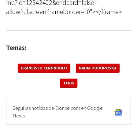
me?id=12342402&endcard=false"
allowfullscreen frameborder="0"></iframe>
Temas:
FRANCISCO CERÚNDOLO
NADIA PODOROSKA
TENIS
Seguí las noticias de Elonce.com en Google
News