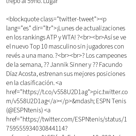
trepó al 59no. Lugar
<blockquote class="twitter-tweet"><p
lang="es" dir="ltr">¡Lunes de actualizaciones
en los rankings ATP y WTA! ?<br><br>Así se ve
el nuevo Top 10 masculino sin jugadores con
revés a una mano. ?<br><br>? Los campeones
de la semana, ?? Jannik Sinner y ?? Facundo
Díaz Acosta, estrenan sus mejores posiciones
en la clasificación. <a
href="https://t.co/v558U2D1ag">pic.twitter.co
m/v558U2D1ag</a></p>&mdash; ESPN Tenis
(@ESPNtenis) <a
href="https://twitter.com/ESPNtenis/status/1
759555934030844114?