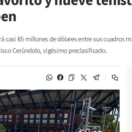
avorito y nueve tenis
pen
rá casi 65 millones de dólares entre sus cuadros m
sco Cerúndolo, vigésimo preclasificado.