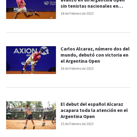
avanzó en un Argentina Open
sin tenistas nacionales en
carrera
18 de Febrero de 2023
Carlos Alcaraz, número dos del
mundo, debutó con victoria en
el Argentina Open
16 de Febrero de 2023
El debut del español Alcaraz
acapara toda la atención en el
Argentina Open
15 de Febrero de 2023