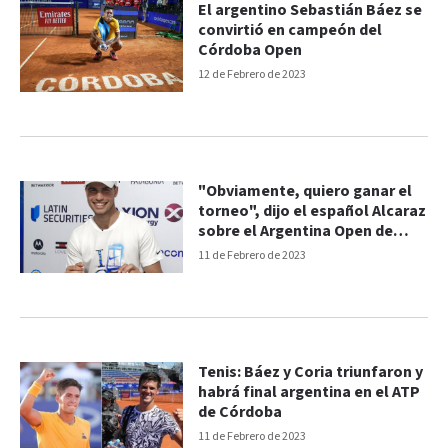
El argentino Sebastián Báez se
convirtió en campeón del
Córdoba Open
12 de Febrero de 2023
"Obviamente, quiero ganar el
torneo", dijo el español Alcaraz
sobre el Argentina Open de
tenis
11 de Febrero de 2023
Tenis: Báez y Coria triunfaron y
habrá final argentina en el ATP
de Córdoba
11 de Febrero de 2023