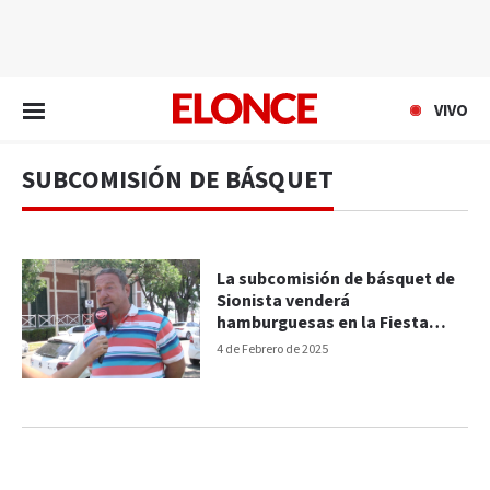
EN VIVO
VIVO
SUBCOMISIÓN DE BÁSQUET
La subcomisión de básquet de
Sionista venderá
hamburguesas en la Fiesta
Nacional del Mate
4 de Febrero de 2025