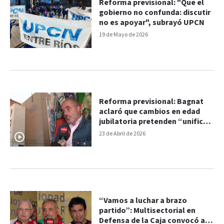
Reforma previsional: "Que el
gobierno no confunda: discutir
no es apoyar", subrayó UPCN
19 de Mayo de 2026
Reforma previsional: Bagnat
aclaró que cambios en edad
jubilatoria pretenden “unificar
criterios” para evitar
23 de Abril de 2026
“distorsiones”
“Vamos a luchar a brazo
partido”: Multisectorial en
Defensa de la Caja convocó al