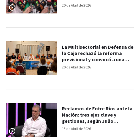
paro y movilización
20 de Abril de 2026
La Multisectorial en Defensa de
la Caja rechazó la reforma
previsional y convocó a una
movilización
20 de Abril de 2026
Reclamos de Entre Ríos ante la
Nación: tres ejes clave y
gestiones, según Julio
Rodríguez Signes
13 de Abril de 2026