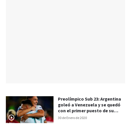
Preolímpico Sub 23: Argentina
goleó a Venezuela y se quedó
con el primer puesto de su
grupo
30 de Enero de 2020