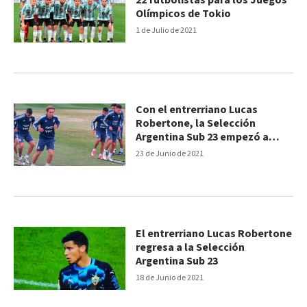
22 futbolistas para los Juegos
Olímpicos de Tokio
1 de Julio de 2021
Con el entrerriano Lucas
Robertone, la Selección
Argentina Sub 23 empezó a
entrenarse para Tokio 2021
23 de Junio de 2021
El entrerriano Lucas Robertone
regresa a la Selección
Argentina Sub 23
18 de Junio de 2021