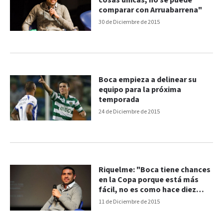
cosas únicas, no se puede
comparar con Arruabarrena"
30 de Diciembre de 2015
Boca empieza a delinear su
equipo para la próxima
temporada
24 de Diciembre de 2015
Riquelme: "Boca tiene chances
en la Copa porque está más
fácil, no es como hace diez
años"
11 de Diciembre de 2015