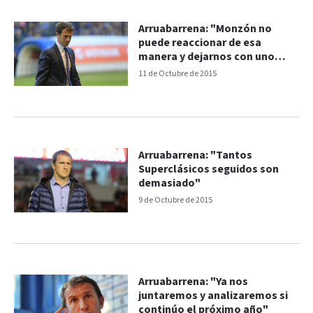
Arruabarrena: "Monzón no
puede reaccionar de esa
manera y dejarnos con uno
menos"
11 de Octubre de 2015
Arruabarrena: "Tantos
Superclásicos seguidos son
demasiado"
9 de Octubre de 2015
Arruabarrena: "Ya nos
juntaremos y analizaremos si
continúo el próximo año"