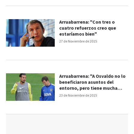
Arruabarrena: "Con tres o
cuatro refuerzos creo que
estaríamos bien"
27 de Noviembre de 2015
Arruabarrena: "A Osvaldo no lo
beneficiaron asuntos del
entorno, pero tiene mucha
jerarquía"
23 de Noviembre de 2015