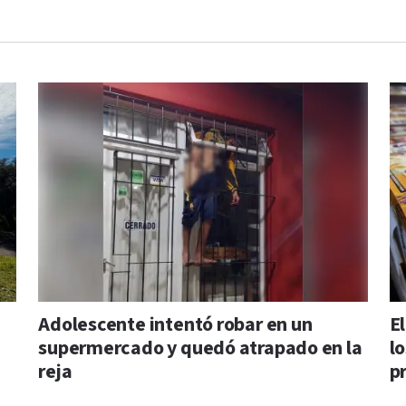
Adolescente intentó robar en un
E
supermercado y quedó atrapado en la
l
reja
p