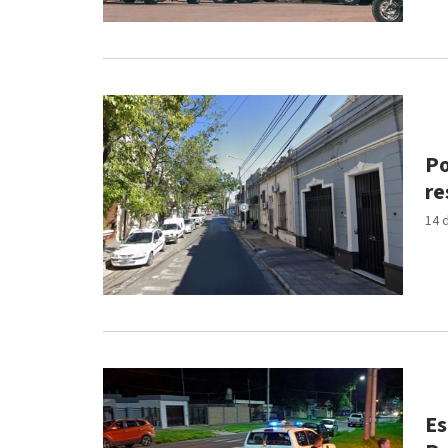
Po
re
14 
Es