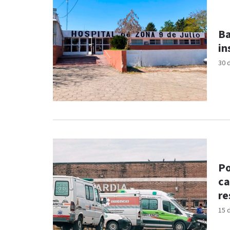
Ba
in
30 
Po
ca
re
15 