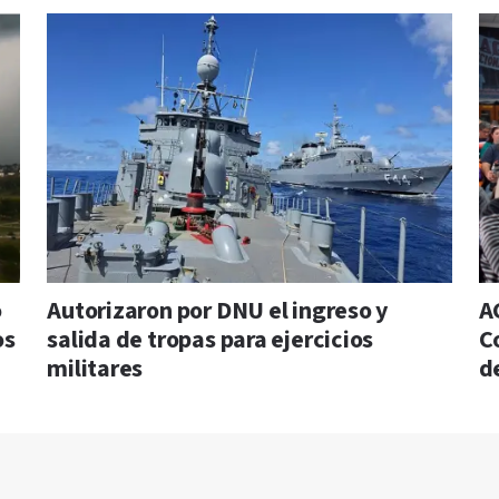
o
Autorizaron por DNU el ingreso y
A
os
salida de tropas para ejercicios
C
militares
d