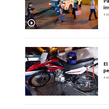
Pa
in
4 d
El
pe
4 d