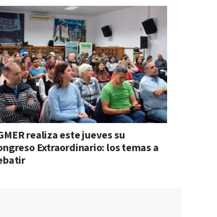
GMER realiza este jueves su
ongreso Extraordinario: los temas a
ebatir