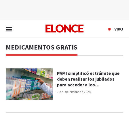
EN VIVO
VIVO
MEDICAMENTOS GRATIS
PAMI simplificó el trámite que
deben realizar los jubilados
para acceder a los
medicamentos gratuitos
7 de Diciembre de 2024