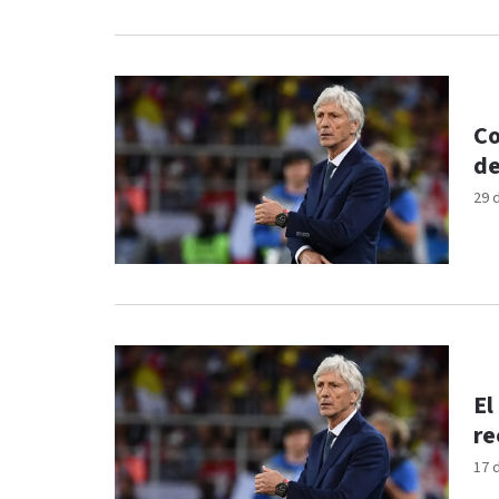
Co
de
29 
El
re
17 