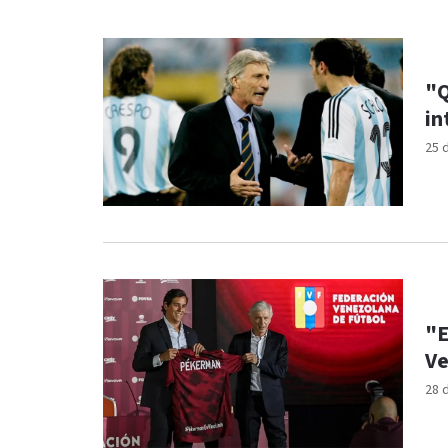
"Q
in
25 
"E
Ve
28 