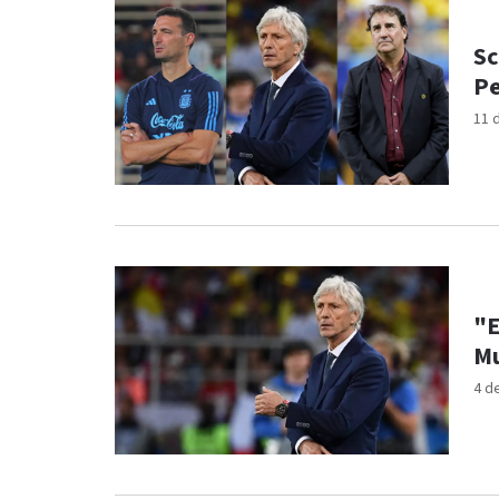
Sc
Pe
11 
"E
Mu
4 d