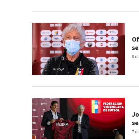
Of
se
8 d
Jo
se
7 d