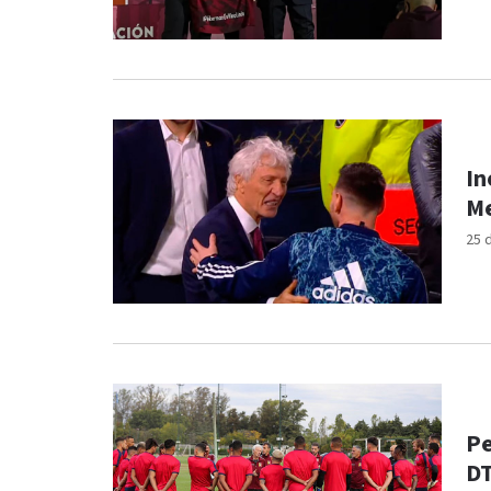
In
Me
25 
Pe
DT