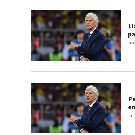
Ll
pa
28 
Pe
en
2 d