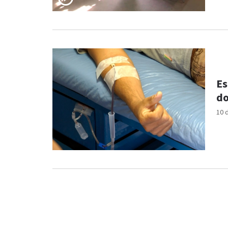
Es
do
10 