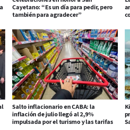
la
Cayetano: “Es un día para pedir, pero
a
también para agradecer”
c
al
Salto inflacionario en CABA: la
K
inflación de julio llegó al 2,9%
p
impulsada por el turismo y las tarifas
S