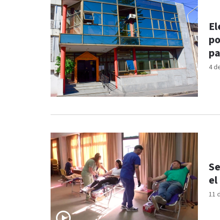
El
po
pa
4 d
Se
el
11 