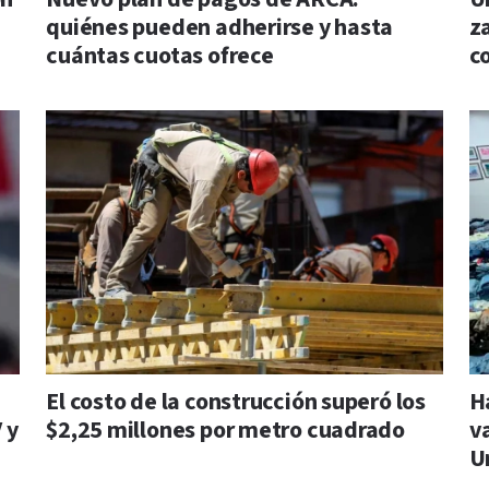
quiénes pueden adherirse y hasta
z
cuántas cuotas ofrece
c
El costo de la construcción superó los
H
 y
$2,25 millones por metro cuadrado
v
U