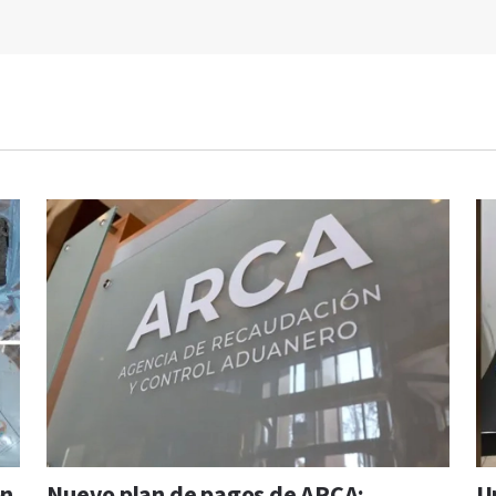
on
Nuevo plan de pagos de ARCA:
U