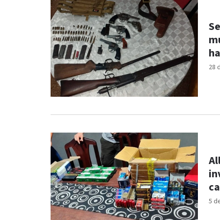
Se
mu
ha
28 
Al
in
ca
5 d