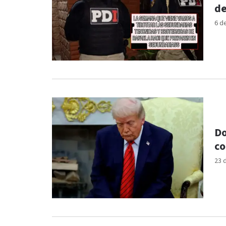
de
6 d
Do
co
23 