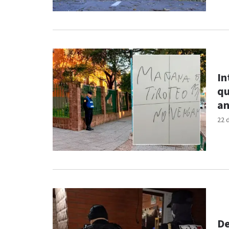
In
qu
an
22 
De