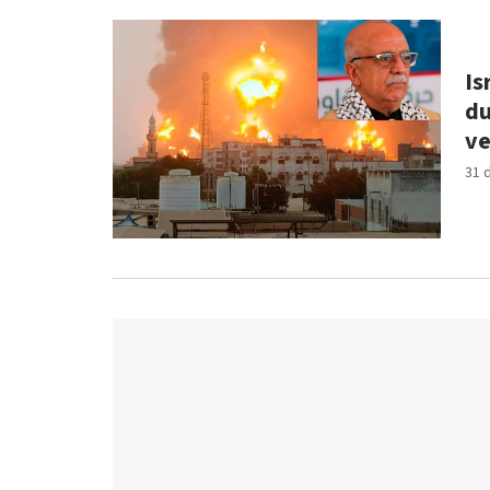
Is
du
v
31 