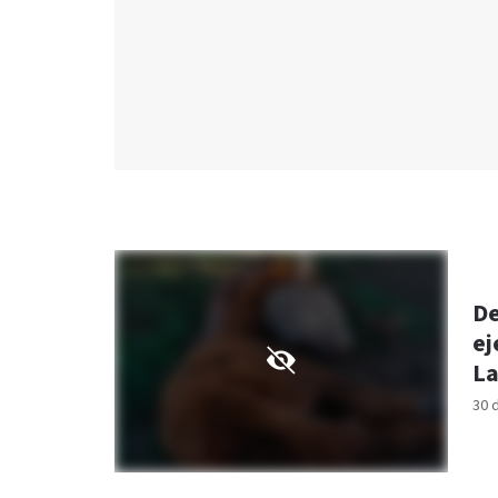
De
ej
La
30 