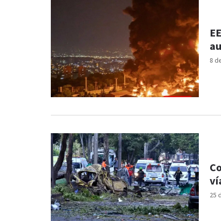
EE
au
8 d
Co
ví
25 