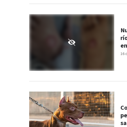
Nu
rí
en
16 
Co
pe
sa