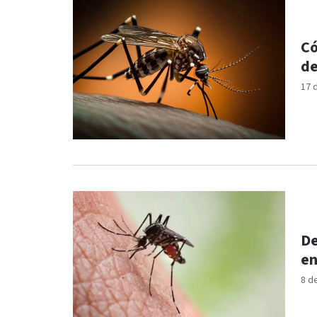
Có
de
17 
De
en
8 d