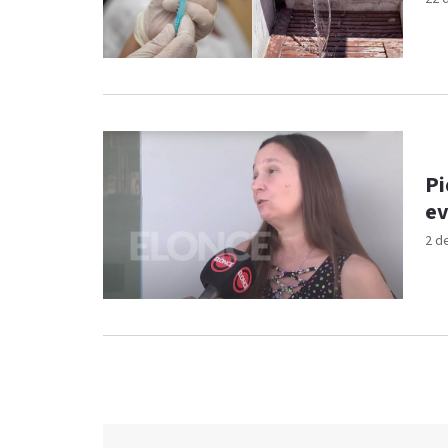
Pi
ev
2 d