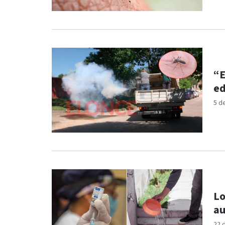
“E
ed
5 d
Lo
au
22 