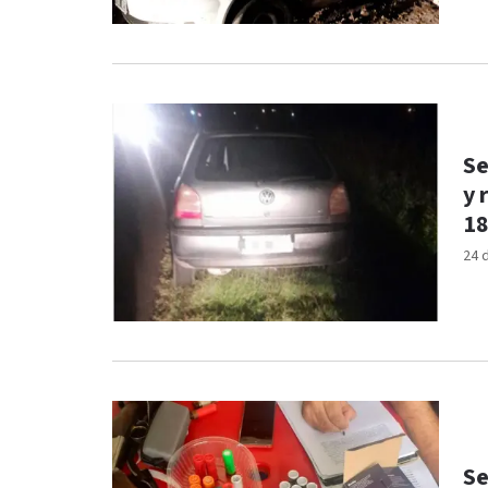
Se
y 
1
24 
Se