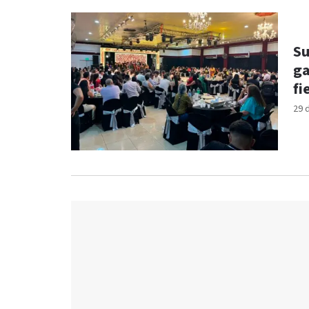
Su
ga
fi
29 