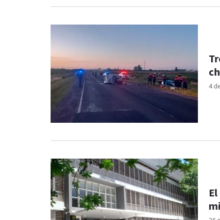
Tr
ch
4 d
El
mi