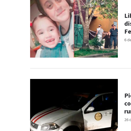
Li
di
Fe
6 d
Pi
co
ru
26 