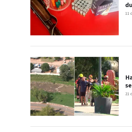
du
11 
Ha
se
21 