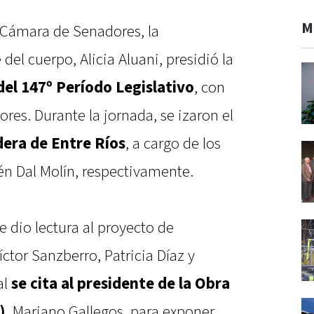
M
e Cámara de Senadores, la
el cuerpo, Alicia Aluani, presidió la
el 147º Período Legislativo
, con
dores. Durante la jornada, se izaron el
era de Entre Ríos
, a cargo de los
én Dal Molín, respectivamente.
e dio lectura al proyecto de
ctor Sanzberro, Patricia Díaz y
al
se cita al presidente de la Obra
)
, Mariano Gallegos, para exponer