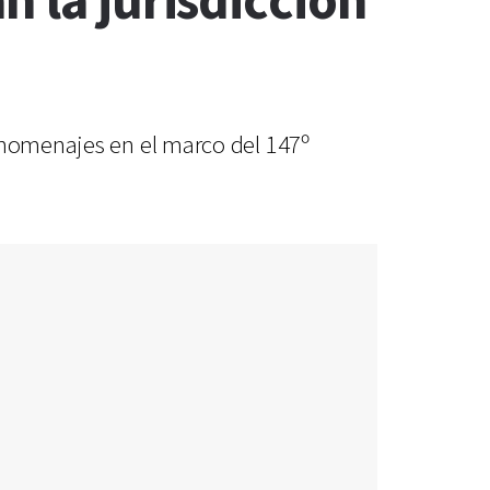
n la jurisdicción
y homenajes en el marco del 147º