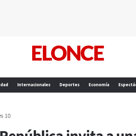
edad
Internacionales
Deportes
Economía
Espectá
es 10