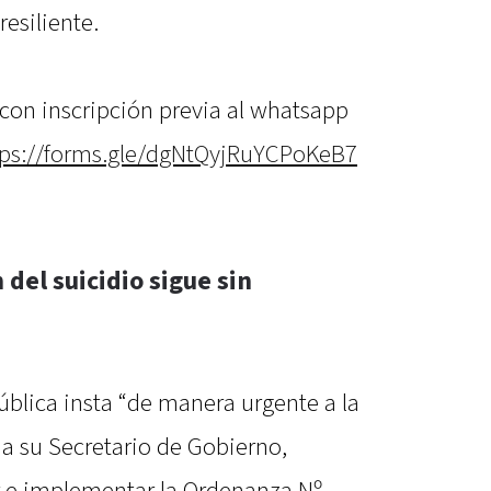
esiliente.
, con inscripción previa al whatsapp
tps://forms.gle/dgNtQyjRuYCPoKeB7
del suicidio sigue sin
ública insta “de manera urgente a la
a su Secretario de Gobierno,
r e implementar la Ordenanza Nº