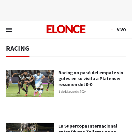
EN VIVO
VIVO
RACING
Racing no pasó del empate sin
goles en su visita a Platense:
resumen del 0-0
1 de Marzo de 2024
La Supercopa Internacional