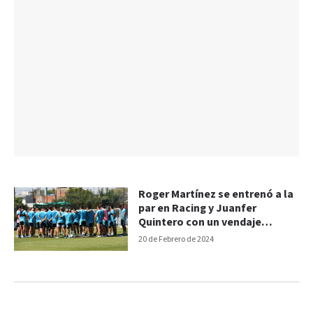
Roger Martínez se entrenó a la
par en Racing y Juanfer
Quintero con un vendaje
especial
20 de Febrero de 2024