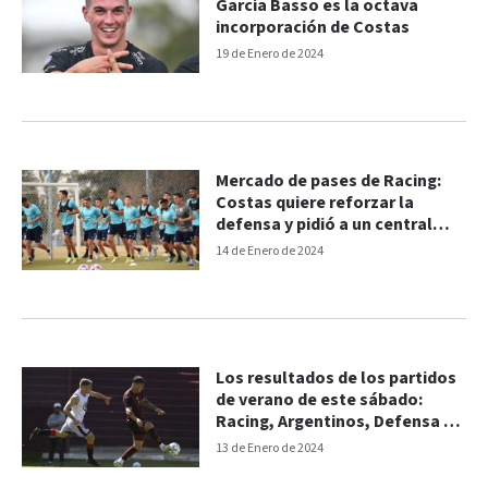
García Basso es la octava
incorporación de Costas
19 de Enero de 2024
Mercado de pases de Racing:
Costas quiere reforzar la
defensa y pidió a un central
uruguayo
14 de Enero de 2024
Los resultados de los partidos
de verano de este sábado:
Racing, Argentinos, Defensa y
Godoy Cruz
13 de Enero de 2024