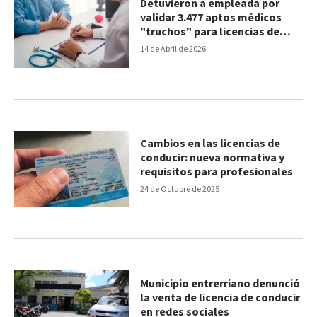
Detuvieron a empleada por
validar 3.477 aptos médicos
"truchos" para licencias de
conducir
14 de Abril de 2026
Cambios en las licencias de
conducir: nueva normativa y
requisitos para profesionales
24 de Octubre de 2025
Municipio entrerriano denunció
la venta de licencia de conducir
en redes sociales