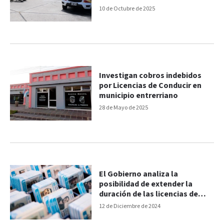
10 de Octubre de 2025
Investigan cobros indebidos
por Licencias de Conducir en
municipio entrerriano
28 de Mayo de 2025
El Gobierno analiza la
posibilidad de extender la
duración de las licencias de
conducir
12 de Diciembre de 2024