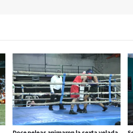
Doce peleas animaron la sexta velada
S