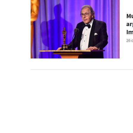
Mu
ar
Im
26 