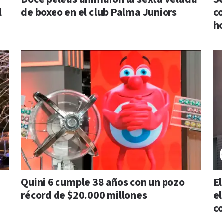
l
de boxeo en el club Palma Juniors
c
h
Quini 6 cumple 38 años con un pozo
E
récord de $20.000 millones
e
c