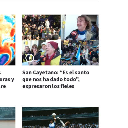
s
San Cayetano: “Es el santo
uras y
que nos ha dado todo”,
tre
expresaron los fieles