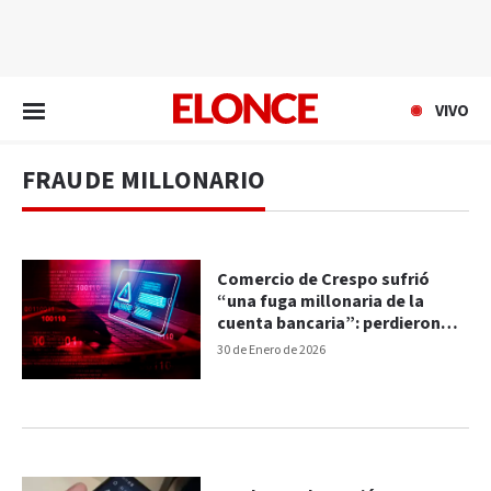
EN VIVO
VIVO
FRAUDE MILLONARIO
Comercio de Crespo sufrió
“una fuga millonaria de la
cuenta bancaria”: perdieron
más de $120 millones
30 de Enero de 2026