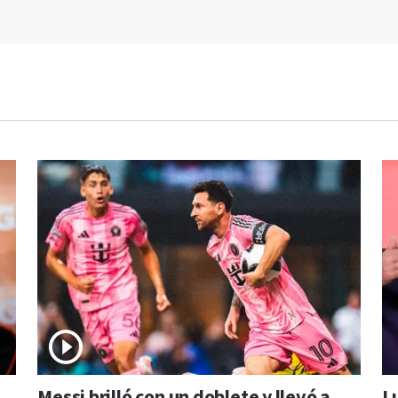
Messi brilló con un doblete y llevó a
L