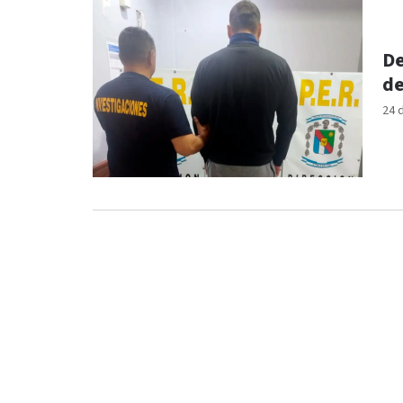
De
de
24 