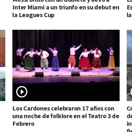
Inter Miami a un triunfo en su debut en
E
la Leagues Cup
la
Los Cardones celebraron 17 años con
C
una noche de folklore en el Teatro 3 de
d
Febrero
i
f