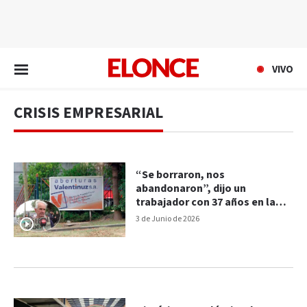
EN VIVO
VIVO
CRISIS EMPRESARIAL
“Se borraron, nos
abandonaron”, dijo un
trabajador con 37 años en la
firma Valentinuz
3 de Junio de 2026