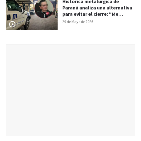
Histórica metalúrgica de
Paraná analiza una alternativa
para evitar el cierre: “Me
gustaría que florezca”,
29 de Mayo de 2026
sostuvo Menghi