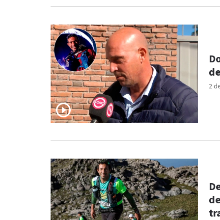
Do
de
2 d
De
de
tr