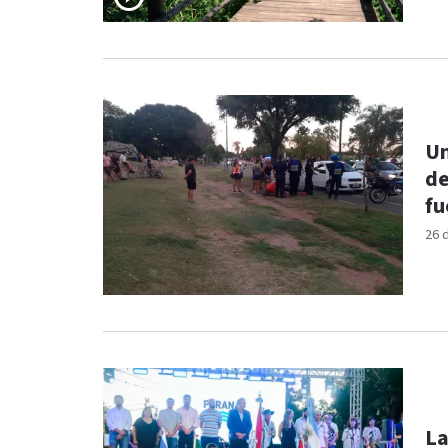
Un
de
fu
26 
La