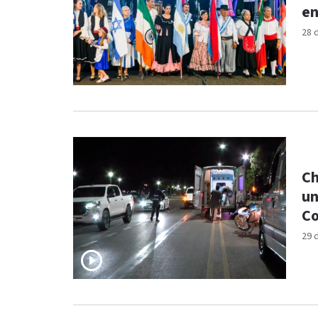
en
28 
Ch
un
Co
29 