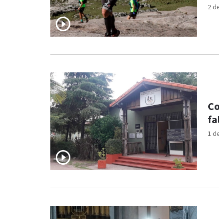
2 d
Co
fa
1 d