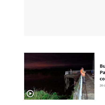
Bu
Pa
co
26 