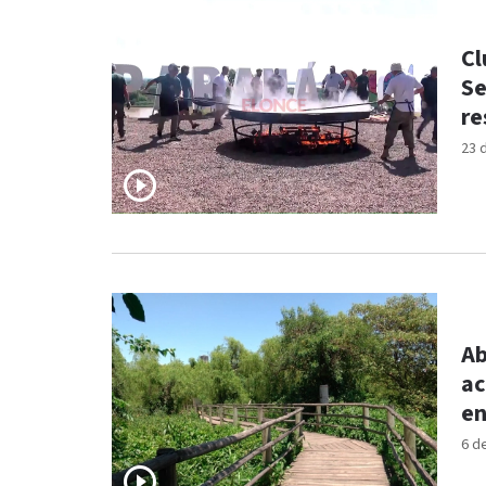
Cl
Se
re
23 
Ab
ac
en
6 d