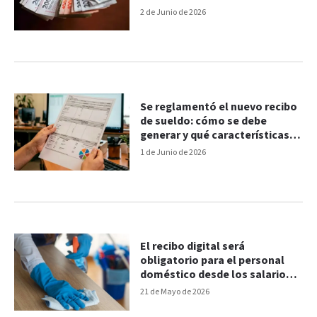
2 de Junio de 2026
Se reglamentó el nuevo recibo
de sueldo: cómo se debe
generar y qué características
tiene
1 de Junio de 2026
El recibo digital será
obligatorio para el personal
doméstico desde los salarios
de mayo
21 de Mayo de 2026