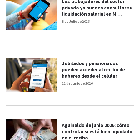
Los trabajadores del sector
privado ya pueden consultar su
liquidación salarial en Mi
Argentina
8 de Julio de 2026
Jubilados y pensionados
pueden acceder al recibo de
haberes desde el celular
11 de Junio de 2026
Aguinaldo de junio 2026: cómo
controlar si está bien liquidado
en el recibo