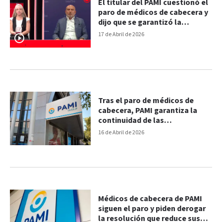
El titular del PAMI cuestionó el
paro de médicos de cabecera y
dijo que se garantizó la
atención
17 de Abril de 2026
Tras el paro de médicos de
cabecera, PAMI garantiza la
continuidad de las
prestaciones
16 de Abril de 2026
Médicos de cabecera de PAMI
siguen el paro y piden derogar
la resolución que reduce sus