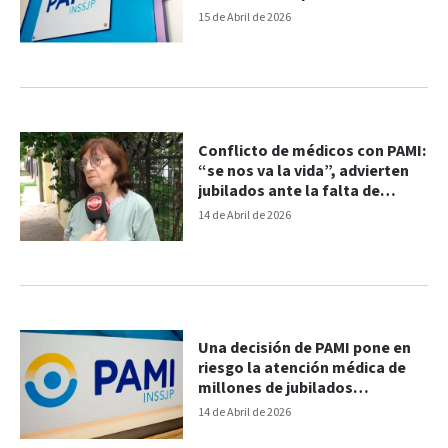
salarios
15 de Abril de 2026
Conflicto de médicos con PAMI:
“se nos va la vida”, advierten
jubilados ante la falta de
atención
14 de Abril de 2026
Una decisión de PAMI pone en
riesgo la atención médica de
millones de jubilados
nacionales
14 de Abril de 2026