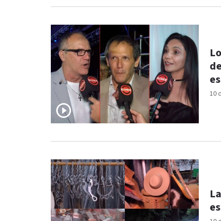
Lo
de
es
10 
La
es