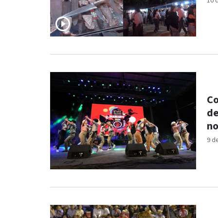
10 
Co
de
n
9 d