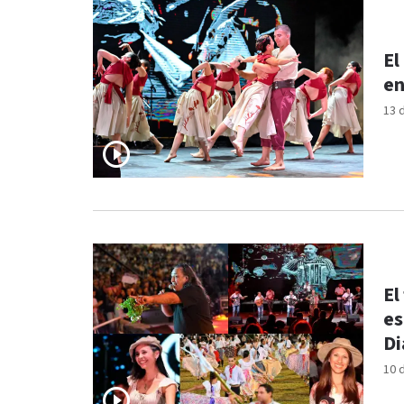
El
en
13 
El
es
D
10 