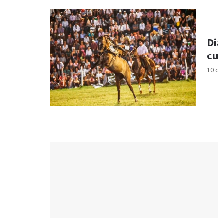
Di
cu
10 