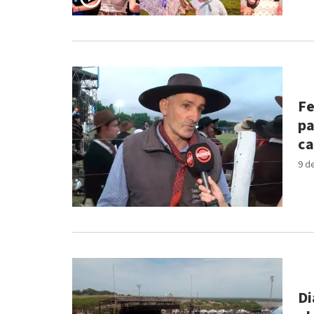
Fe
pa
ca
9 d
Di