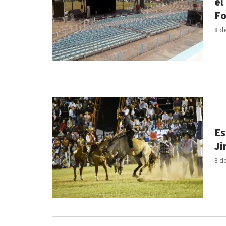
el
Fo
8 d
Es
Ji
8 d