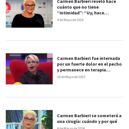
Carmen Barbieri reveló hace
cuánto que no tiene
“intimidad”: “Uy, hace
tanto…”
9 de Mayo de 2026
Carmen Barbieri fue internada
por un fuerte dolor en el pecho
y permanece en terapia
intensiva
14 de Mayo de 2025
Carmen Barbieri se someterá a
una cirugía: cuándo y por qué
4 de Marzo de 2024