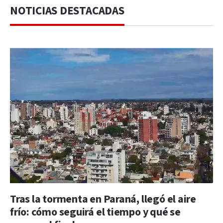
NOTICIAS DESTACADAS
Tras la tormenta en Paraná, llegó el aire
frío: cómo seguirá el tiempo y qué se