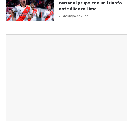
cerrar el grupo con un triunfo
ante Alianza Lima
25 de Mayo de 2022