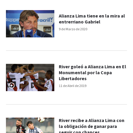
Alianza Lima tiene en la mira al
entrerriano Gabriel
9 de Marzo de 2020
River goleó a Alianza Lima en El
Monumental por la Copa
Libertadores
11 de Abril de 2019
River recibe a Alianza Lima con
la obligación de ganar para
seguir con chances