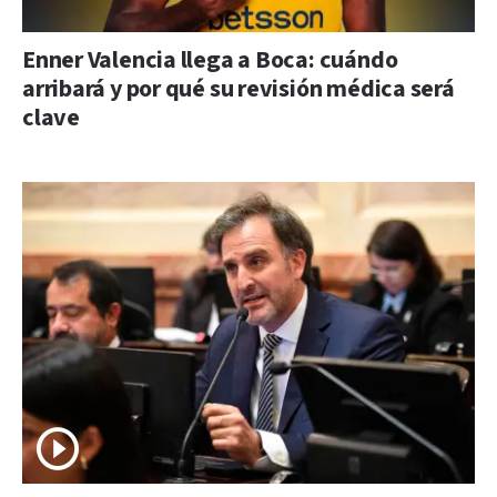
Enner Valencia llega a Boca: cuándo
arribará y por qué su revisión médica será
clave