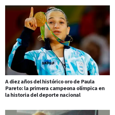
A diez años del histórico oro de Paula
Pareto: la primera campeona olímpica en
la historia del deporte nacional