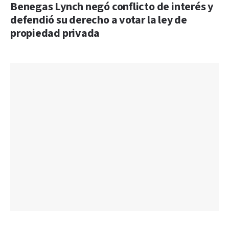
Benegas Lynch negó conflicto de interés y
defendió su derecho a votar la ley de
propiedad privada