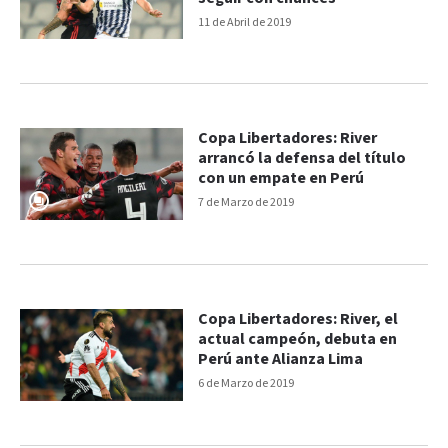
11 de Abril de 2019
Copa Libertadores: River
arrancó la defensa del título
con un empate en Perú
7 de Marzo de 2019
Copa Libertadores: River, el
actual campeón, debuta en
Perú ante Alianza Lima
6 de Marzo de 2019