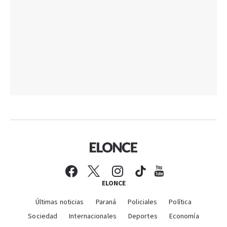
ELONCE
Últimas noticias
Paraná
Policiales
Política
Sociedad
Internacionales
Deportes
Economía