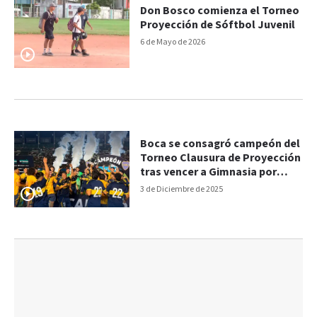
Don Bosco comienza el Torneo
Proyección de Sóftbol Juvenil
6 de Mayo de 2026
Boca se consagró campeón del
Torneo Clausura de Proyección
tras vencer a Gimnasia por
penales
3 de Diciembre de 2025