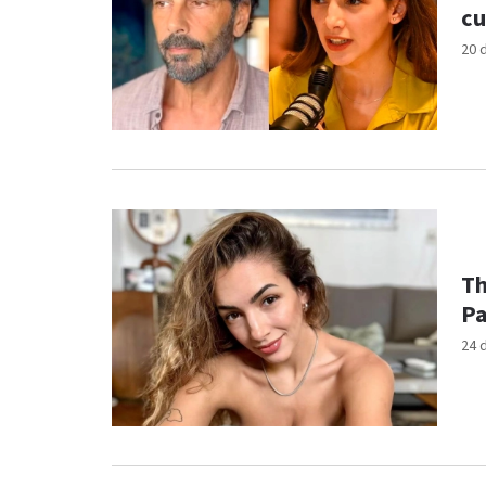
cu
20 
Th
P
24 