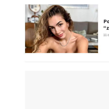
Po
“
11 