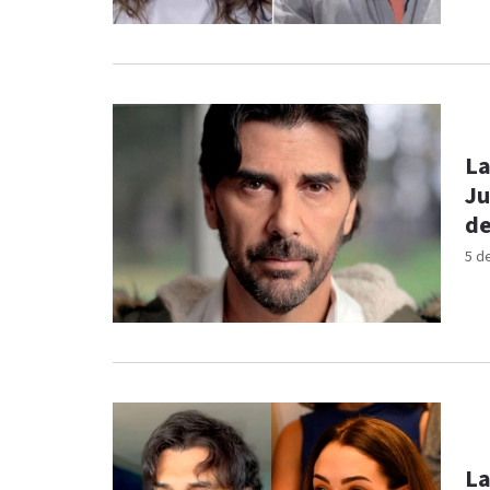
La
Ju
de
5 d
La