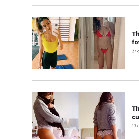
Th
fo
27 
Th
cu
13 