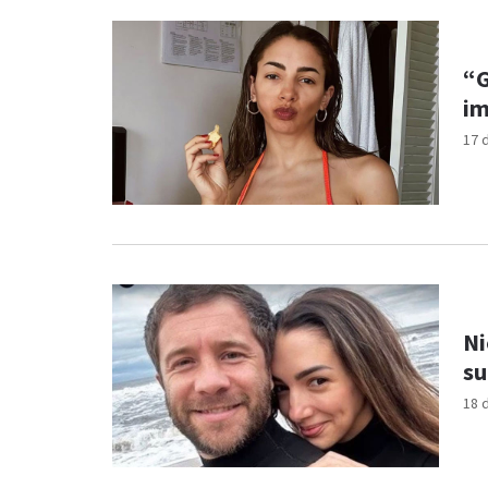
“G
im
17 
Ni
su
18 