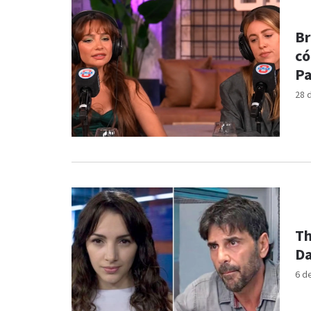
Br
có
Pa
28 
Th
Da
6 d