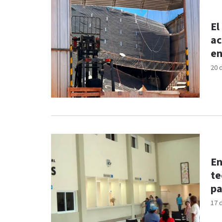
El
ac
en
20 
En
te
p
17 