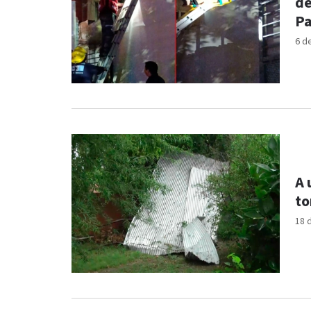
de
Pa
6 d
A 
to
18 