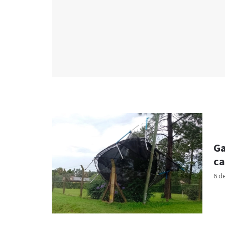
Ga
ca
6 d