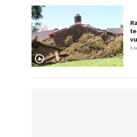
Ra
te
vu
9 d