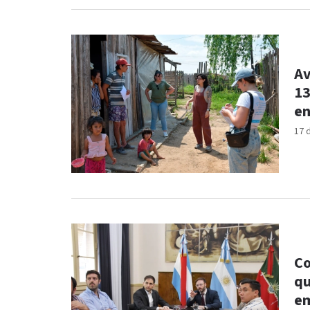
Av
13
en
17 
Co
qu
e