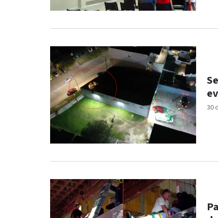
Se
ev
30 
Pa