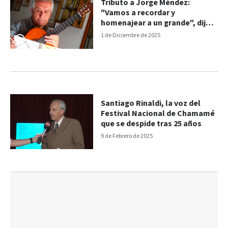
Tributo a Jorge Méndez:
"Vamos a recordar y
homenajear a un grande", dijo
Rinaldi
1 de Diciembre de 2025
Santiago Rinaldi, la voz del
Festival Nacional de Chamamé
que se despide tras 25 años
9 de Febrero de 2025