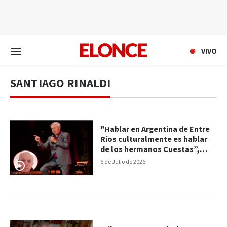
EN VIVO
VIVO
SANTIAGO RINALDI
"Hablar en Argentina de Entre
Ríos culturalmente es hablar
de los hermanos Cuestas”,
afirmó el periodista Santiago
6 de Julio de 2026
Rinaldi