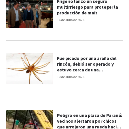
Frigerio lanzó un seguro
multirriesgo para proteger la
producción de maíz
16 de Julio de 2026
Fue picado por una araña del
rincón, debió ser operado y
estuvo cerca de una
amputación: por qué es
10 de Julio de 2026
peligrosa
Peligro en una plaza de Paraná:
vecinos alertaron por chicos
que arrojaron una rueda hacia