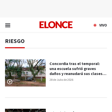
EN VIVO
VIVO
RIESGO
Concordia tras el temporal:
una escuela sufrió graves
daños y reanudará sus clases
en tres sedes
28 de Julio de 2026