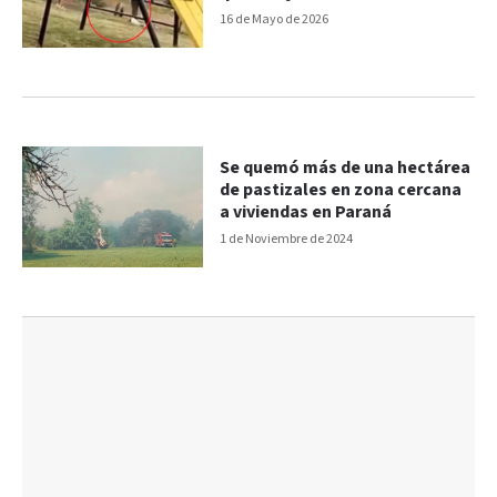
la calle
16 de Mayo de 2026
Se quemó más de una hectárea
de pastizales en zona cercana
a viviendas en Paraná
1 de Noviembre de 2024