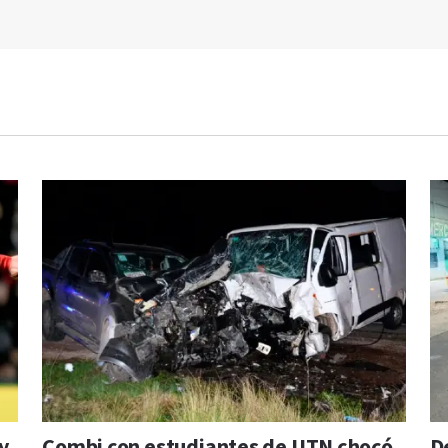
y
Combi con estudiantes de UTN chocó
D