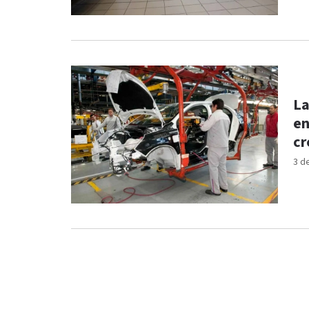
La
en
cr
3 d