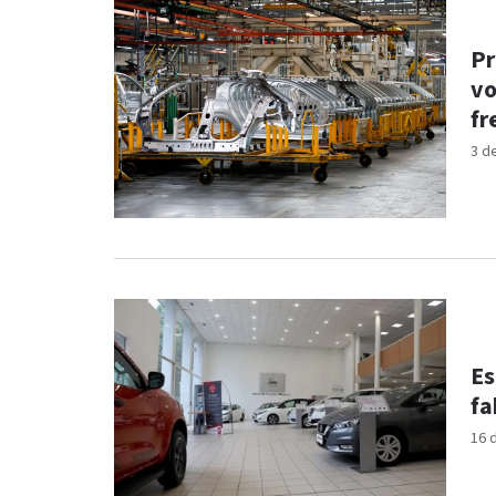
Pr
vo
fr
3 d
Es
fa
16 