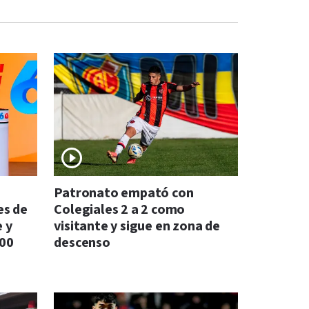
Patronato empató con
es de
Colegiales 2 a 2 como
e y
visitante y sigue en zona de
500
descenso