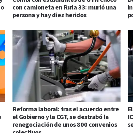
eo
con camioneta en Ruta 33: murió una
i
persona y hay diez heridos
po
Reforma laboral: tras el acuerdo entre
E
e
el Gobierno y la CGT, se destrabó la
I
renegociación de unos 800 convenios
s
colectivos