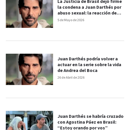
La Justicia de Brasil dejó firme
la condena a Juan Darthés por
abuso sexual: la reacción de
Thelma Fardin
5 de Mayo de 2026
Juan Darthés podría volver a
actuar en la serie sobre la vida
de Andrea del Boca
26 de Abril de 2026
Juan Darthés se habría cruzado
con Agostina Páez en Brasil:
“Estoy orando por vos”