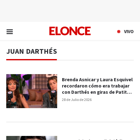
EN VIVO
VIVO
JUAN DARTHÉS
Brenda Asnicar y Laura Esquivel
recordaron cómo era trabajar
con Darthés en giras de Patito
Feo: "Estaba al acecho"
28 de Julio de 2026