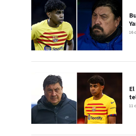
Bu
Ya
16 
El
te
11 