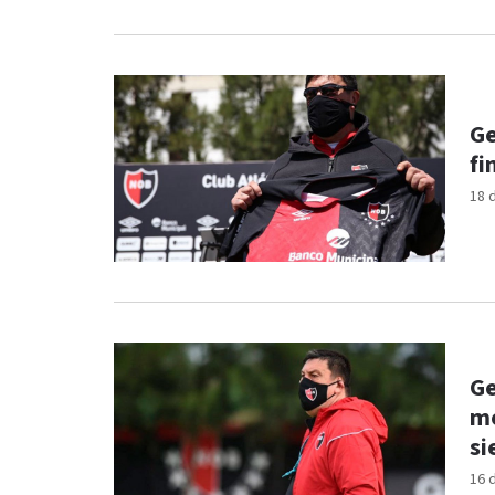
Ge
fi
18 
Ge
mo
si
16 