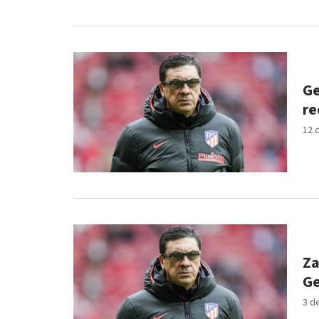
Ge
re
12 
Za
Ge
3 d