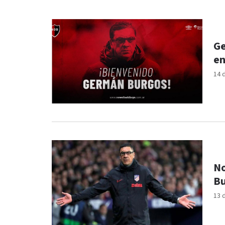
Ge
en
14 
No
Bu
13 