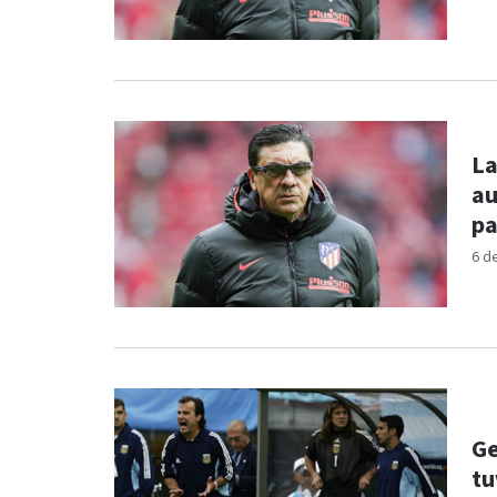
La
au
pa
6 d
Ge
tu