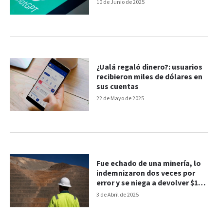
10 de Junio de 2025
¿Ualá regaló dinero?: usuarios
recibieron miles de dólares en
sus cuentas
22 de Mayo de 2025
Fue echado de una minería, lo
indemnizaron dos veces por
error y se niega a devolver $110
millones
3 de Abril de 2025