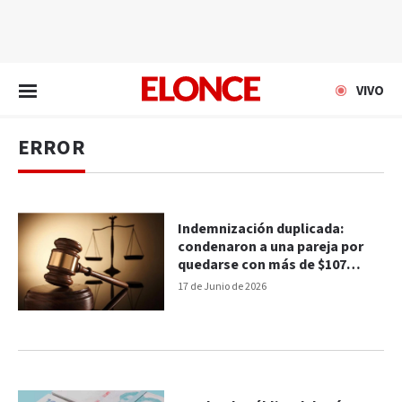
EN VIVO
VIVO
ERROR
Indemnización duplicada:
condenaron a una pareja por
quedarse con más de $107
millones depositados por error
17 de Junio de 2026