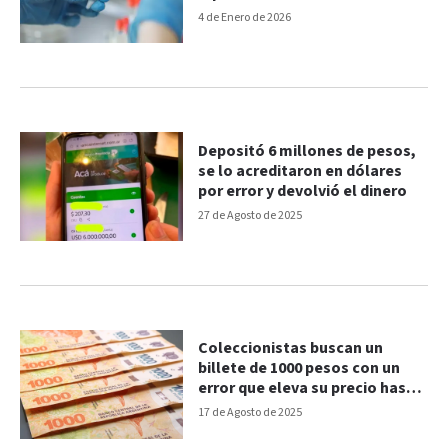
4 de Enero de 2026
Depositó 6 millones de pesos,
se lo acreditaron en dólares
por error y devolvió el dinero
27 de Agosto de 2025
Coleccionistas buscan un
billete de 1000 pesos con un
error que eleva su precio hasta
$50.000
17 de Agosto de 2025