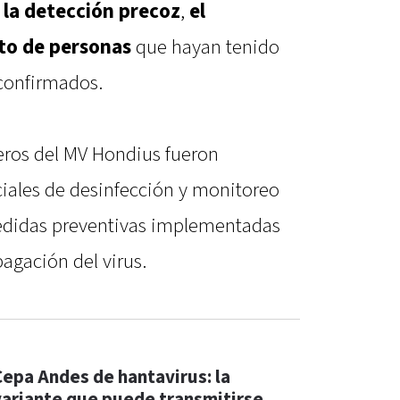
 la detección precoz
,
el
nto de personas
que hayan tenido
confirmados.
ajeros del MV Hondius fueron
iales de desinfección y monitoreo
edidas preventivas implementadas
pagación del virus.
Cepa Andes de hantavirus: la
variante que puede transmitirse