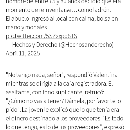
hombre de entre 75 y 80 años decidió que era
momento de reinventarse… como ladrón.
El abuelo ingresó al local con calma, bolsa en
mano y modales…
pic.twitter.com/5SZxxpo8TS
— Hechos y Derecho (@Hechosanderecho)
April 11, 2025
"No tengo nada, señor", respondió Valentina
mientras se dirigía a la caja registradora. El
asaltante, con tono suplicante, retrucó:
"¿Cómo no vas a tener? Dámela, por favor te lo
pido". La joven le explicó que lo que tenía era
el dinero destinado a los proveedores. “Es todo
lo que tengo, es lo de los proveedores”, expresó