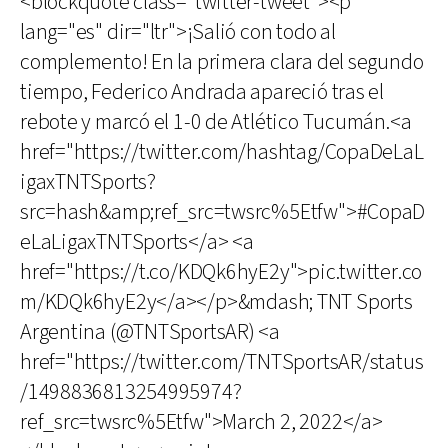
<blockquote class="twitter-tweet"><p
lang="es" dir="ltr">¡Salió con todo al
complemento! En la primera clara del segundo
tiempo, Federico Andrada apareció tras el
rebote y marcó el 1-0 de Atlético Tucumán.<a
href="https://twitter.com/hashtag/CopaDeLaL
igaxTNTSports?
src=hash&amp;ref_src=twsrc%5Etfw">#CopaD
eLaLigaxTNTSports</a> <a
href="https://t.co/KDQk6hyE2y">pic.twitter.co
m/KDQk6hyE2y</a></p>&mdash; TNT Sports
Argentina (@TNTSportsAR) <a
href="https://twitter.com/TNTSportsAR/status
/1498836813254995974?
ref_src=twsrc%5Etfw">March 2, 2022</a>