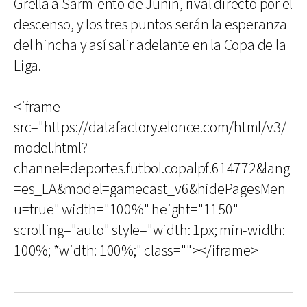
Grella a Sarmiento de Junín, rival directo por el
descenso, y los tres puntos serán la esperanza
del hincha y así salir adelante en la Copa de la
Liga.
<iframe
src="https://datafactory.elonce.com/html/v3/
model.html?
channel=deportes.futbol.copalpf.614772&lang
=es_LA&model=gamecast_v6&hidePagesMen
u=true" width="100%" height="1150"
scrolling="auto" style="width: 1px; min-width:
100%; *width: 100%;" class=""></iframe>