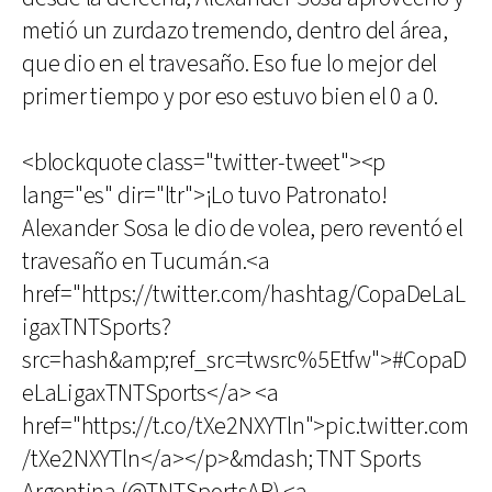
metió un zurdazo tremendo, dentro del área,
que dio en el travesaño. Eso fue lo mejor del
primer tiempo y por eso estuvo bien el 0 a 0.
<blockquote class="twitter-tweet"><p
lang="es" dir="ltr">¡Lo tuvo Patronato!
Alexander Sosa le dio de volea, pero reventó el
travesaño en Tucumán.<a
href="https://twitter.com/hashtag/CopaDeLaL
igaxTNTSports?
src=hash&amp;ref_src=twsrc%5Etfw">#CopaD
eLaLigaxTNTSports</a> <a
href="https://t.co/tXe2NXYTln">pic.twitter.com
/tXe2NXYTln</a></p>&mdash; TNT Sports