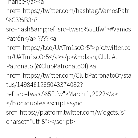
inance</a><a
href="https://twitter.com/hashtag/VamosPatr
%C3%B3n?
src=hash&amp;ref_src=twsrc%5Etfw">#Vamos
Patrón</a> ???? <a
href="https://t.co/UATm1scOr5">pic.twitter.co
m/UATm1scOr5</a></p>&mdash; Club A.
Patronato (@ClubPatronatoOf) <a
href="https://twitter.com/ClubPatronatoOf/sta
tus/1498461265043374082?
ref_src=twsrc%5Etfw">March 1, 2022</a>
</blockquote> <script async
src="https://platform.twitter.com/widgets.js"
charset="utf-8"></script>