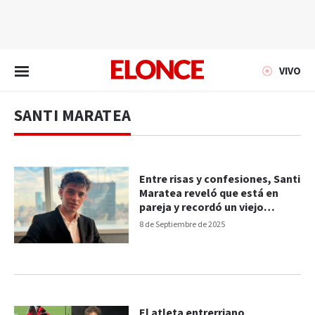
EN VIVO
VIVO
SANTI MARATEA
Entre risas y confesiones, Santi
Maratea reveló que está en
pareja y recordó un viejo
romance
8 de Septiembre de 2025
El atleta entrerriano