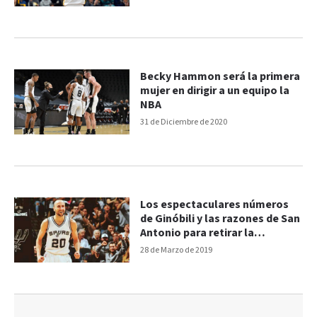
Becky Hammon será la primera
mujer en dirigir a un equipo la
NBA
31 de Diciembre de 2020
Los espectaculares números
de Ginóbili y las razones de San
Antonio para retirar la
camiseta 20
28 de Marzo de 2019