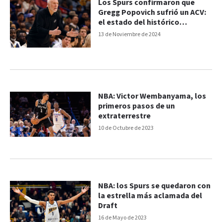
Los Spurs confirmaron que
Gregg Popovich sufrió un ACV:
el estado del histórico
entrenador de la NBA
13 de Noviembre de 2024
NBA: Victor Wembanyama, los
primeros pasos de un
extraterrestre
10 de Octubre de 2023
NBA: los Spurs se quedaron con
la estrella más aclamada del
Draft
16 de Mayo de 2023