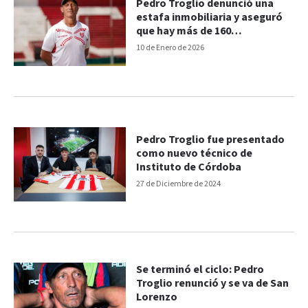
Pedro Troglio denunció una
estafa inmobiliaria y aseguró
que hay más de 160
damnificados
10 de Enero de 2026
Pedro Troglio fue presentado
como nuevo técnico de
Instituto de Córdoba
27 de Diciembre de 2024
Se terminó el ciclo: Pedro
Troglio renunció y se va de San
Lorenzo