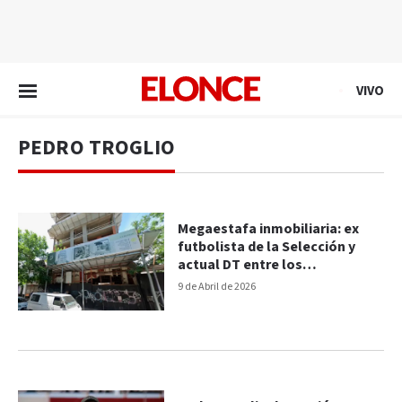
EN VIVO
VIVO
PEDRO TROGLIO
Megaestafa inmobiliaria: ex
futbolista de la Selección y
actual DT entre los
damnificados
9 de Abril de 2026