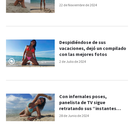
22 de Noviembre de 2024
Despidiéndose de sus
vacaciones, dejó un compilado
con las mejores fotos
2 de Julio de 2024
Con infernales poses,
panelista de TV sigue
retratando sus “instantes
eternos”
28 de Junio de 2024