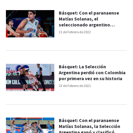
Básquet: Con el paranaense
Matías Solanas, el
seleccionado argentino
comenzó los entrenamientos
21 de Febrero de 2022
Básquet: La Selección
Argentina perdió con Colombia
por primera vez en su historia
23 de Febrero de 2021
Básquet: Con el paranaense
Matías Solanas, la Selección
Argentina ganó y clasificó