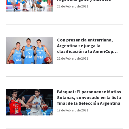
22 de Febrero de 2021
Con presencia entrerriana,
Argentina se juega la
clasificación a la AmeriCup
2022
21 de Febrero de 2021
Básquet: El paranaense Matías
Solanas, convocado en la lista
final de la Selección Argentina
17 de Febrero de 2021