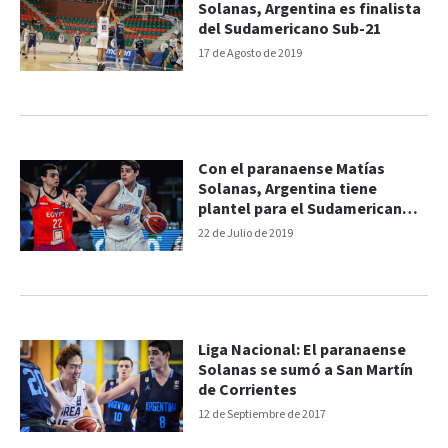
Solanas, Argentina es finalista
del Sudamericano Sub-21
17 de Agosto de 2019
Con el paranaense Matías
Solanas, Argentina tiene
plantel para el Sudamericano
U21
22 de Julio de 2019
Liga Nacional: El paranaense
Solanas se sumó a San Martín
de Corrientes
12 de Septiembre de 2017