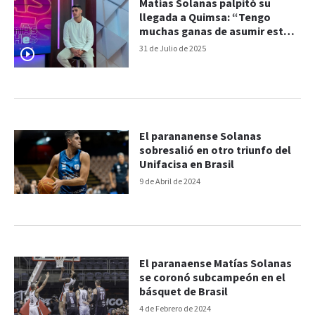
Matías Solanas palpitó su
llegada a Quimsa: “Tengo
muchas ganas de asumir este
desafío”
31 de Julio de 2025
El parananense Solanas
sobresalió en otro triunfo del
Unifacisa en Brasil
9 de Abril de 2024
El paranaense Matías Solanas
se coronó subcampeón en el
básquet de Brasil
4 de Febrero de 2024